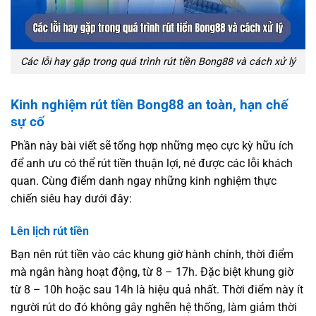
Các lỗi hay gặp trong quá trình rút tiền Bong88 và cách xử lý
Kinh nghiệm rút tiền Bong88 an toàn, hạn chế
sự cố
Phần này bài viết sẽ tổng hợp những mẹo cực kỳ hữu ích
để anh ưu có thể rút tiền thuận lợi, né được các lỗi khách
quan. Cùng điểm danh ngay những kinh nghiệm thực
chiến siêu hay dưới đây:
Lên lịch rút tiền
Bạn nên rút tiền vào các khung giờ hành chính, thời điểm
mà ngân hàng hoạt động, từ 8 – 17h. Đặc biệt khung giờ
từ 8 – 10h hoặc sau 14h là hiệu quả nhất. Thời điểm này ít
người rút do đó không gây nghẽn hệ thống, làm giảm thời