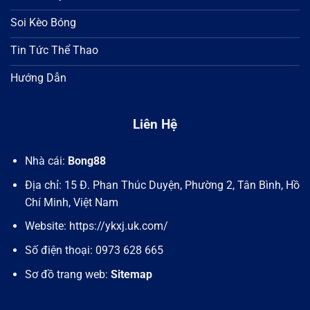
Soi Kèo Bóng
Tin Tức Thể Thao
Hướng Dẫn
Liên Hệ
Nhà cái:
Bong88
Địa chỉ: 15 Đ. Phan Thúc Duyện, Phường 2, Tân Bình, Hồ
Chí Minh, Việt Nam
Website: https://ykxj.uk.com/
Số điện thoại: 0973 628 665
Sơ đồ trang web:
Sitemap