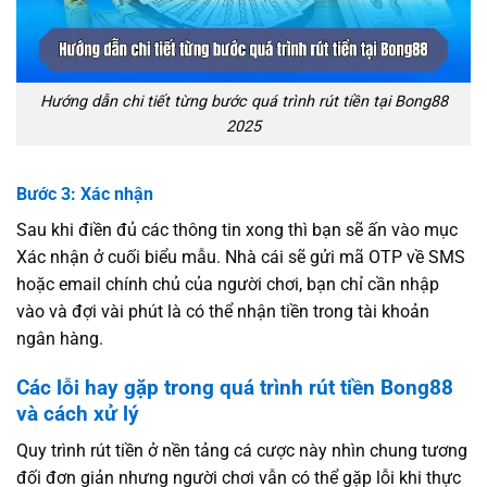
Hướng dẫn chi tiết từng bước quá trình rút tiền tại Bong88
2025
Bước 3: Xác nhận
Sau khi điền đủ các thông tin xong thì bạn sẽ ấn vào mục
Xác nhận ở cuối biểu mẫu. Nhà cái sẽ gửi mã OTP về SMS
hoặc email chính chủ của người chơi, bạn chỉ cần nhập
vào và đợi vài phút là có thể nhận tiền trong tài khoản
ngân hàng.
Các lỗi hay gặp trong quá trình rút tiền Bong88
và cách xử lý
Quy trình rút tiền ở nền tảng cá cược này nhìn chung tương
đối đơn giản nhưng người chơi vẫn có thể gặp lỗi khi thực