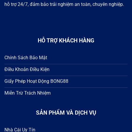
hỗ trợ 24/7, đảm bảo trải nghiệm an toàn, chuyên nghiệp.
HỖ TRỢ KHÁCH HÀNG
Chính Sách Bảo Mật
Điều Khoản Điều Kiện
Giấy Phép Hoạt Động BONG88
Miễn Trừ Trách Nhiệm
SẢN PHẨM VÀ DỊCH VỤ
Nhà Cái Uy Tín