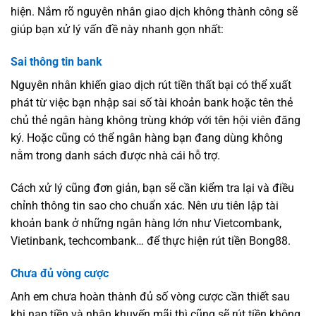
hiện. Nắm rõ nguyên nhân giao dịch không thành công sẽ
giúp bạn xử lý vấn đề này nhanh gọn nhất:
Sai thông tin bank
Nguyên nhân khiến giao dịch rút tiền thất bại có thể xuất
phát từ việc bạn nhập sai số tài khoản bank hoặc tên thẻ
chủ thẻ ngân hàng không trùng khớp với tên hội viên đăng
ký. Hoặc cũng có thể ngân hàng bạn đang dùng không
nằm trong danh sách được nhà cái hỗ trợ.
Cách xử lý cũng đơn giản, bạn sẽ cần kiểm tra lại và điều
chỉnh thông tin sao cho chuẩn xác. Nên ưu tiên lập tài
khoản bank ở những ngân hàng lớn như Vietcombank,
Vietinbank, techcombank… để thực hiện rút tiền Bong88.
Chưa đủ vòng cược
Anh em chưa hoàn thành đủ số vòng cược cần thiết sau
khi nạp tiền và nhận khuyến mãi thì cũng sẽ rút tiền không