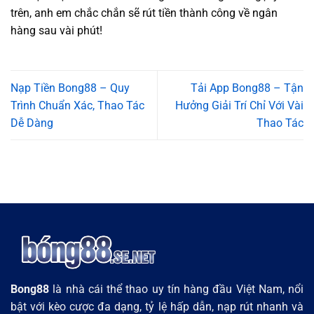
trên, anh em chắc chắn sẽ rút tiền thành công về ngân
hàng sau vài phút!
Nạp Tiền Bong88 – Quy
Tải App Bong88 – Tận
Trình Chuẩn Xác, Thao Tác
Hưởng Giải Trí Chỉ Với Vài
Dễ Dàng
Thao Tác
Bong88
là nhà cái thể thao uy tín hàng đầu Việt Nam, nổi
bật với kèo cược đa dạng, tỷ lệ hấp dẫn, nạp rút nhanh và