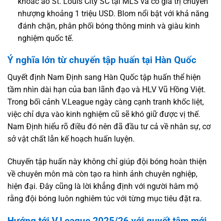
khoác áo St. Louis City SC tại MLS và có giá trị chuyển
nhượng khoảng 1 triệu USD. Blom nổi bật với khả năng
đánh chặn, phân phối bóng thông minh và giàu kinh
nghiệm quốc tế.
Ý nghĩa lớn từ chuyến tập huấn tại Hàn Quốc
Quyết định Nam Định sang Hàn Quốc tập huấn thể hiện
tầm nhìn dài hạn của ban lãnh đạo và HLV Vũ Hồng Việt.
Trong bối cảnh V.League ngày càng cạnh tranh khốc liệt,
việc chỉ dựa vào kinh nghiệm cũ sẽ khó giữ được vị thế.
Nam Định hiểu rõ điều đó nên đã đầu tư cả về nhân sự, cơ
sở vật chất lẫn kế hoạch huấn luyện.
Chuyến tập huấn này không chỉ giúp đội bóng hoàn thiện
về chuyên môn mà còn tạo ra hình ảnh chuyên nghiệp,
hiện đại. Đây cũng là lời khẳng định với người hâm mộ
rằng đội bóng luôn nghiêm túc với từng mục tiêu đặt ra.
Hướng tới V.League 2025/26 với quyết tâm mới