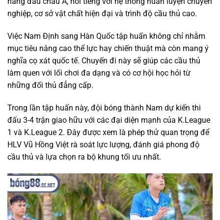
hàng đầu châu Á, nổi tiếng với hệ thống huấn luyện chuyên
nghiệp, cơ sở vật chất hiện đại và trình độ cầu thủ cao.
Việc Nam Định sang Hàn Quốc tập huấn không chỉ nhằm
mục tiêu nâng cao thể lực hay chiến thuật mà còn mang ý
nghĩa cọ xát quốc tế. Chuyến đi này sẽ giúp các cầu thủ
làm quen với lối chơi đa dạng và có cơ hội học hỏi từ
những đối thủ đẳng cấp.
Trong lần tập huấn này, đội bóng thành Nam dự kiến thi
đấu 3-4 trận giao hữu với các đại diện mạnh của K.League
1 và K.League 2. Đây được xem là phép thử quan trọng để
HLV Vũ Hồng Việt rà soát lực lượng, đánh giá phong độ
cầu thủ và lựa chọn ra bộ khung tối ưu nhất.