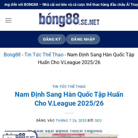
Bỏ
i soi kèo và cá cược thể thao hàng đầu châu Á! Truy cập website chính thức tại Việ
qua
nội
dung
ĐĂNG KÝ
ĐĂNG NHẬP
Bong88
-
Tin Tức Thể Thao
-
Nam Định Sang Hàn Quốc Tập
Huấn Cho V.League 2025/26
TIN TỨC THỂ THAO
Nam Định Sang Hàn Quốc Tập Huấn
Cho V.League 2025/26
ĐĂNG VÀO
THÁNG 7 26, 2025
BỞI
SEO