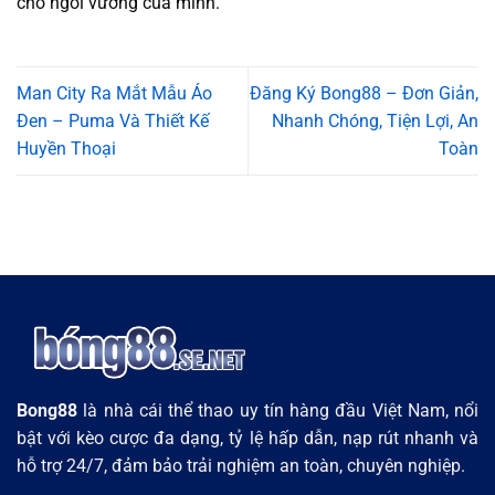
cho ngôi vương của mình.
Man City Ra Mắt Mẫu Áo
Đăng Ký Bong88 – Đơn Giản,
Đen – Puma Và Thiết Kế
Nhanh Chóng, Tiện Lợi, An
Huyền Thoại
Toàn
Bong88
là nhà cái thể thao uy tín hàng đầu Việt Nam, nổi
bật với kèo cược đa dạng, tỷ lệ hấp dẫn, nạp rút nhanh và
hỗ trợ 24/7, đảm bảo trải nghiệm an toàn, chuyên nghiệp.