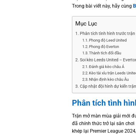
Trong bài viết này, hãy cùng
B
Mục Lục
Phân tích tình hình trước trậ
Phong độ Leed United
Phong độ Everton
Thành tích đối đầu
Soi kèo Leeds United – Evert
Đánh giá kèo châu Á
Kèo tài xỉu trận Leeds Unit
Nhận định kèo châu Âu
Cập nhật đội hình dự kiến trậ
Phân tích tình hì
Trận mở màn mùa giải mới đượ
đã chính thức trở lại sân ch
khép lại Premier League 2024