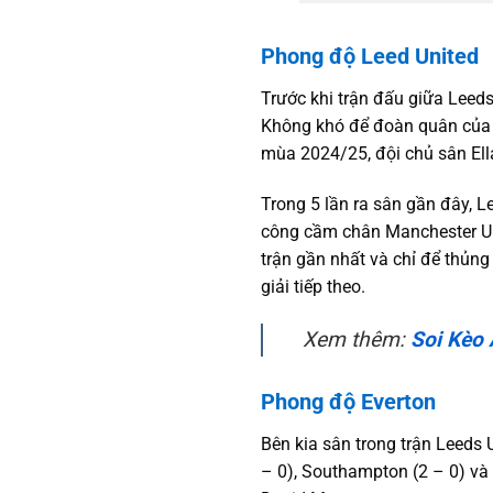
Phong độ Leed United
Trước khi trận đấu giữa Leeds
Không khó để đoàn quân của H
mùa 2024/25, đội chủ sân Ella
Trong 5 lần ra sân gần đây, L
công cầm chân Manchester Un
trận gần nhất và chỉ để thủng
giải tiếp theo.
Xem thêm:
Soi Kèo 
Phong độ Everton
Bên kia sân trong trận Leeds 
– 0), Southampton (2 – 0) và 