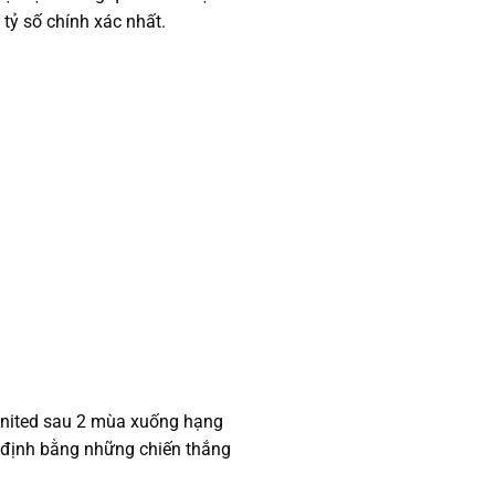
 tỷ số chính xác nhất.
 United sau 2 mùa xuống hạng
n định bằng những chiến thắng