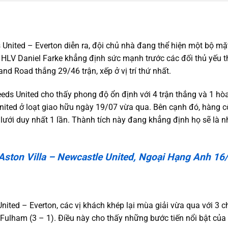
 United – Everton diễn ra, đội chủ nhà đang thể hiện một bộ mặt
LV Daniel Farke khẳng định sức mạnh trước các đối thủ yếu th
nd Road thắng 29/46 trận, xếp ở vị trí thứ nhất.
eeds United cho thấy phong độ ổn định với 4 trận thắng và 1 hòa
ited ở loạt giao hữu ngày 19/07 vừa qua. Bên cạnh đó, hàng c
 lưới duy nhất 1 lần. Thành tích này đang khẳng định họ sẽ là 
Aston Villa – Newcastle United, Ngoại Hạng Anh 16
United – Everton, các vị khách khép lại mùa giải vừa qua với 3 
Fulham (3 – 1). Điều này cho thấy những bước tiến nổi bật của 