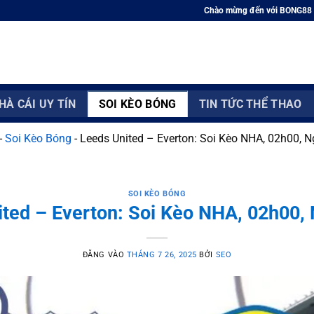
Chào mừng đến với BONG88 – Nhà cái soi kèo và cá cược thể thao hàng
HÀ CÁI UY TÍN
SOI KÈO BÓNG
TIN TỨC THỂ THAO
-
Soi Kèo Bóng
-
Leeds United – Everton: Soi Kèo NHA, 02h00, 
SOI KÈO BÓNG
ted – Everton: Soi Kèo NHA, 02h00,
ĐĂNG VÀO
THÁNG 7 26, 2025
BỞI
SEO