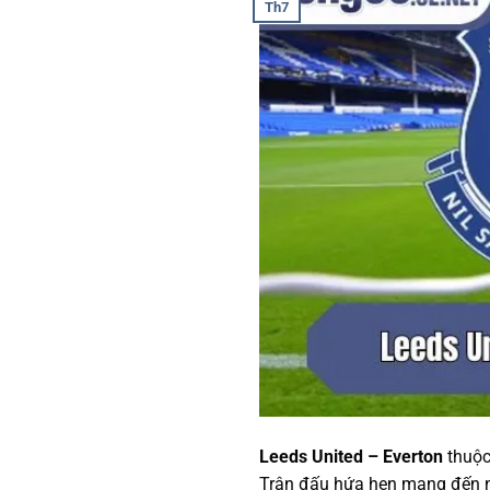
Th7
Leeds United – Everton
thuộc
Trận đấu hứa hẹn mang đến nh