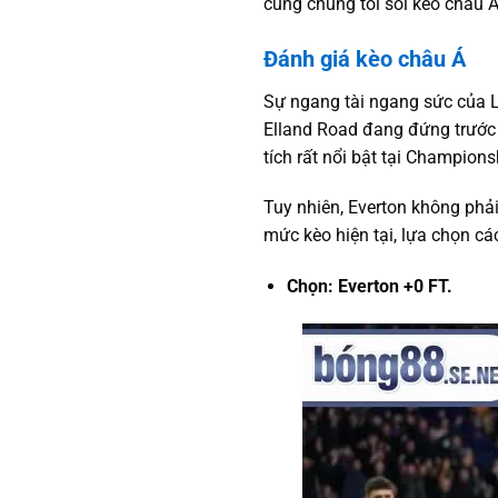
cùng chúng tôi soi kèo châu Á
Đánh giá kèo châu Á
Sự ngang tài ngang sức của L
Elland Road đang đứng trước 
tích rất nổi bật tại Champion
Tuy nhiên, Everton không phải 
mức kèo hiện tại, lựa chọn c
Chọn: Everton +0 FT.