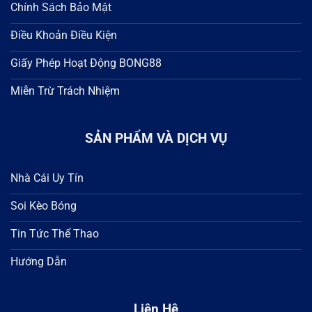
Chính Sách Bảo Mật
Điều Khoản Điều Kiện
Giấy Phép Hoạt Động BONG88
Miễn Trừ Trách Nhiệm
SẢN PHẨM VÀ DỊCH VỤ
Nhà Cái Uy Tín
Soi Kèo Bóng
Tin Tức Thể Thao
Hướng Dẫn
Liên Hệ