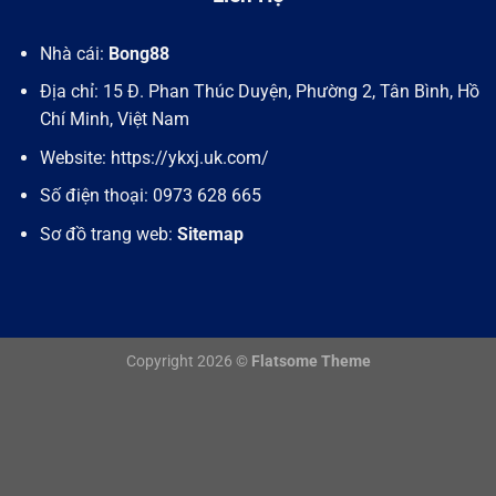
Nhà cái:
Bong88
Địa chỉ: 15 Đ. Phan Thúc Duyện, Phường 2, Tân Bình, Hồ
Chí Minh, Việt Nam
Website: https://ykxj.uk.com/
Số điện thoại: 0973 628 665
Sơ đồ trang web:
Sitemap
Copyright 2026 ©
Flatsome Theme