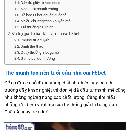
Đầy đủ giấy tờ hợp pháp
Nạp – rút nhanh chóng
Đồ họa F8bet chuẩn quốc tế
Nhiều chương trình khuyến mãi
Trả thưởng hậu hĩnh
Vũ trụ giải trí bất tận tại nhà cái F8bet
Casino trực tuyến
Sảnh thể thao
Quay thưởng Slot game
Game bài đổi thưởng
Thế mạnh tạo nên tuổi của nhà cái F8bet
Để có được chỗ đứng vững chãi như hiện nay trên thị
trường đầy khắc nghiệt thì đơn vị đã đầu tư mạnh mẽ cũng
như không ngừng nâng cao chất lượng. Cùng tìm hiểu
những ưu điểm vượt trội của hệ thống giải trí hàng đầu
Châu Á ngay bên dưới!