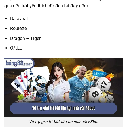
qua nếu trót yêu thích đỏ đen tại đây gồm:
Baccarat
Roulette
Dragon – Tiger
O/U,…
Vũ trụ giải trí bất tận tại nhà cái F8bet