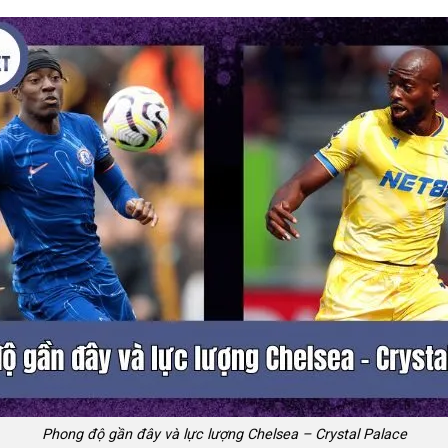
Phong độ gần đây và lực lượng Chelsea – Crystal Palace