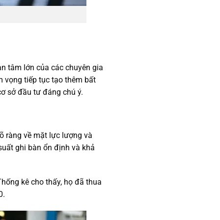
an tâm lớn của các chuyên gia
 vọng tiếp tục tạo thêm bất
cơ sở đầu tư đáng chú ý.
õ ràng về mặt lực lượng và
suất ghi bàn ổn định và khả
Thống kê cho thấy, họ đã thua
0.