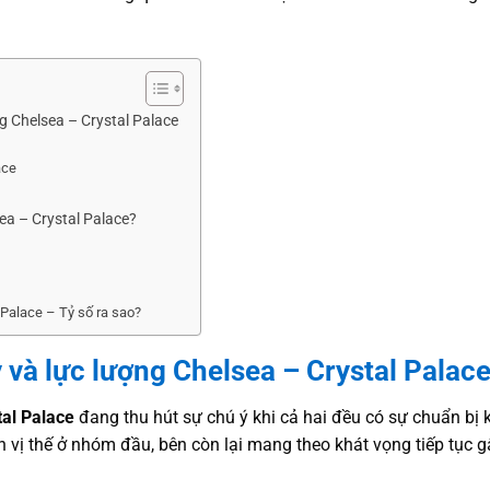
g Chelsea – Crystal Palace
ace
sea – Crystal Palace?
Palace – Tỷ số ra sao?
và lực lượng Chelsea – Crystal Palac
tal Palace
đang thu hút sự chú ý khi cả hai đều có sự chuẩn bị 
 vị thế ở nhóm đầu, bên còn lại mang theo khát vọng tiếp tục g