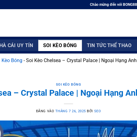
Chào mừng đến với BONG88 – Nhà cái soi kèo và cá cược thể thao hàng đầu 
HÀ CÁI UY TÍN
SOI KÈO BÓNG
TIN TỨC THỂ THAO
i Kèo Bóng
-
Soi Kèo Chelsea – Crystal Palace | Ngoại Hạng An
SOI KÈO BÓNG
sea – Crystal Palace | Ngoại Hạng An
ĐĂNG VÀO
THÁNG 7 26, 2025
BỞI
SEO