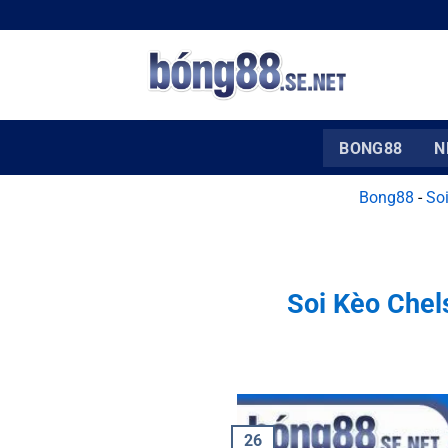
Bỏ
qua
nội
dung
BONG88
N
Bong88
-
So
Soi Kèo Chel
26