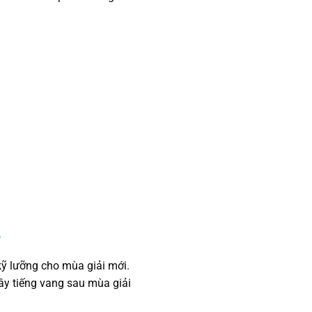
e
kỹ lưỡng cho mùa giải mới.
ây tiếng vang sau mùa giải