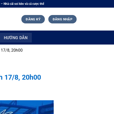
châu Á! Truy cập website chính thức tại Việt Nam: 📢 https://ykxj.uk.com/
ĐĂNG KÝ
ĐĂNG NHẬP
HƯỚNG DẪN
h 17/8, 20h00
h 17/8, 20h00