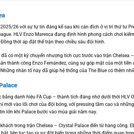
ea
25/26 với sự tự tin đáng kể sau khi cán đích ở vị trí thứ tư P
gue. HLV Enzo Maresca đang định hình phong cách chơi kiểm 
 Đồng thời áp đặt thế trận theo chiều sâu đội hình.
 đã có một kỳ chuyển nhượng tích cực trước vào trận Chelsea 
hân thành công Enzo Fernández, cùng sự góp mặt của một tiền
 Những nhân tố này đã giúp hệ thống của The Blue có thêm nhiề
 Palace
ớc bằng danh hiệu FA Cup – thành tích đáng nhớ dưới thời HLV Ol
hí mới vào lối chơi của đội bóng, với pressing tầm cao và những
tin lớn khi Palace bước vào mùa giải năm nay.
 khách trong trận Chelsea – Crystal Palace đến từ hàng công. E
 bật, liên tục tạo ra sự đột biến trong những thời điểm quan trọ