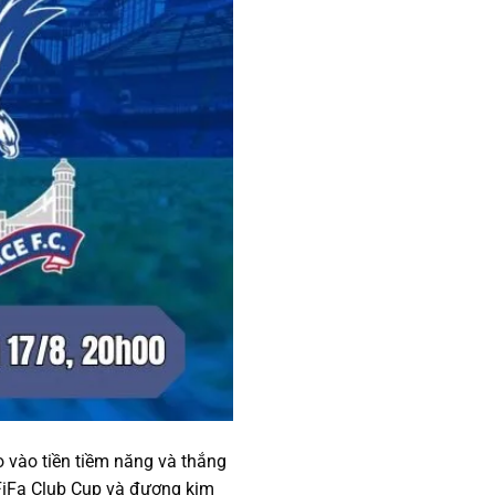
 vào tiền tiềm năng và thắng
 FiFa Club Cup và đương kim