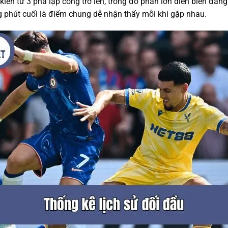
ến từ 3 pha lập công trở lên, trong đó phần lớn diễn biến đáng c
g phút cuối là điểm chung dễ nhận thấy mỗi khi gặp nhau.