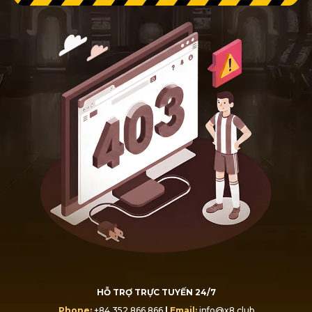
HỖ TRỢ TRỰC TUYẾN 24/7
Phone:
+84.352.866.866
|
Email:
info@x8.club