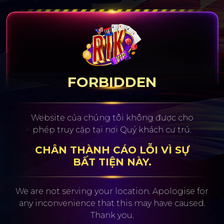
FORBIDDEN
Website của chúng tôi không được cho
phép truy cập tại nơi Quý khách cư trú.
CHÂN THÀNH CÁO LỖI VÌ SỰ
BẤT TIỆN NÀY.
We are not serving your location. Apologise for
any inconvenience
that this may have caused.
Thank you.