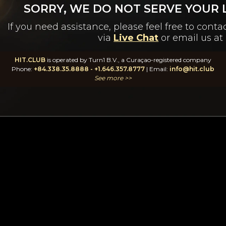
SORRY, WE DO NOT SERVE YOUR L
If you need assistance, please feel free to con
via
Live Chat
or email us at
HIT.CLUB
is operated by Turn1 B.V., a Curaçao-registered company
Phone:
+84.338.35.8888
-
+1.646.357.8777
| Email:
info@hit.club
See more >>