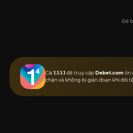
Để b
Cài
1.1.1.1
để truy cập
Debet.com
ổn 
chặn và không bị gián đoạn khi đổi 