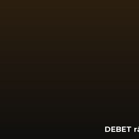
DEBET rấ