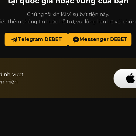
tại quốc gia hoặc vùng của bạn
Chúng tôi xin lỗi vì sự bất tiện này.
iết thêm thông tin hoặc hỗ trợ, vui lòng liên hệ với chúng
Telegram DEBET
Messenger DEBET
định, vượt
tên miền